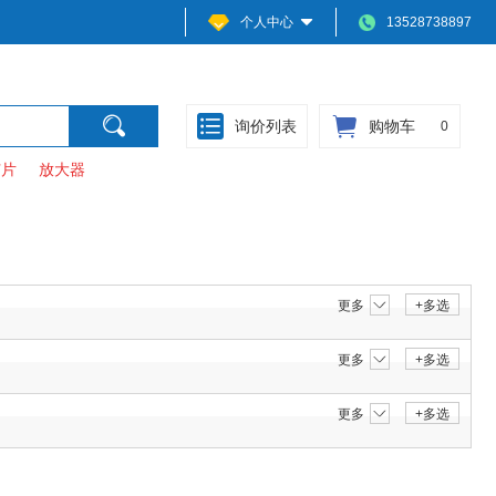
个人中心
13528738897
询价列表
购物车
0
芯片
放大器
更多
+多选
更多
+多选
更多
+多选