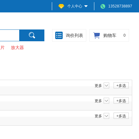
个人中心
13528738897
询价列表
购物车
0
芯片
放大器
更多
+多选
更多
+多选
更多
+多选